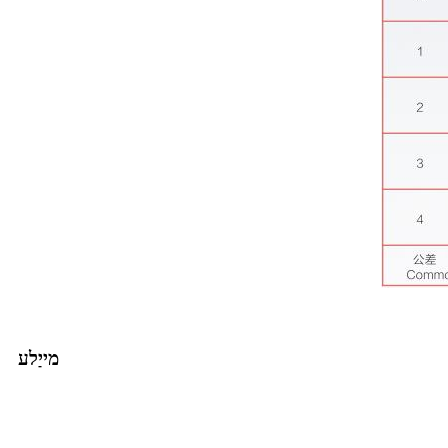
מייַלע