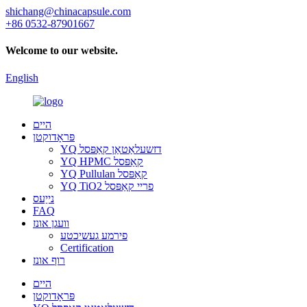
shichang@chinacapsule.com
+86 0532-87901667
Welcome to our website.
English
היים
פּראָדוקטן
YQ דזשעלאַטאַן קאַפּסל
YQ HPMC קאַפּסל
YQ Pullulan קאַפּסל
YQ TiO2 פריי קאַפּסל
נייַעס
FAQ
וועגן אונז
פירמע געשיכטע
Certification
רוף אונז
היים
פּראָדוקטן