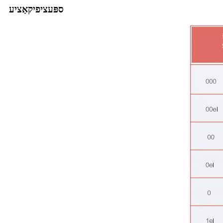
ספּעציפיקאַציע