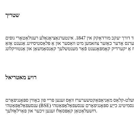
שטריך
דערנס אָדער כאַזער צוזאמען מיט וואַסער און אַ פּלאַסטיסיזינג אַגענט אַזאַ
רויע מאטריאל
 וועלט-קלאַס מאַניאַפאַקטשערערז וואָס זענען פריי פון באָווין ספּאָנגיפאָרם
ענסעפאַלאָפּאַטהי (BSE) און טראַנסמיטינג כייַע ספּאָנגיפאָרם ענסעפאַלאָפּאַטהי (TSE).דער אָנהייב פון רוי מאַטעריאַלס איז באוויליקט ווי "אַלגעמיין אנערקענט ווי זיכער" (GRAS).דערפאר די קוואַליטעט פון YQ
דזשעלאַטאַן קאַפּסאַלז זענען זיכער און פאַרלאָזלעך.