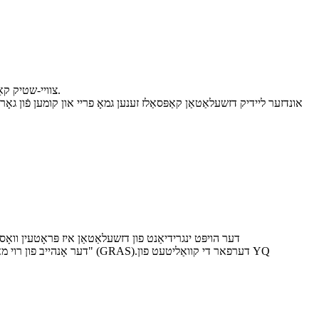
צוויי-שטיק קאַפּסאַלז זענען געמאכט פון דזשעלאַטאַן זינט זיי זענען ערידזשנאַלי פּאַטאַנטאַד דורך יעקב מורדאָקק אין 1847. אינטערנאַציאָנאַלע רעגולאַטאָרי גופים.
אונדזער ליידיק דזשעלאַטאַן קאַפּסאַלז זענען גמאָ פריי און קומען פֿון גאָר
דער הויפּט ינגרידיאַנט פון דזשעלאַטאַן איז פּראָטעין וואָס 