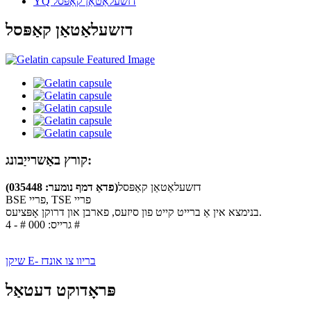
YQ דזשעלאַטאַן קאַפּסל
דזשעלאַטאַן קאַפּסל
קורץ באַשרייַבונג:
דזשעלאַטאַן קאַפּסל
(פדאַ דמף נומער: 035448)
BSE פריי, TSE פריי
בנימצא אין אַ ברייט קייט פון סיזעס, פארבן און דרוקן אָפּציעס.
גרייס: 000 # - 4 #
שיקן E- בריוו צו אונדז
פּראָדוקט דעטאַל