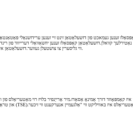
 נאַטירלעך קוואלן.דזשעלאַטאַן קאַפּסאַלז זענען יוזשאַוואַלי דערייווד פון רינ
ווי גליסערין צו צושטעלן געווער.דזשעלאַטאַן איז אַ יקערדיק קאָמפּאָנענט פֿאַר מענטשלעך קאַנסאַמשאַן און אַנטוויקלונג.
איז קאַמפּאָוזד דורך אַמינאָ אַסאַדז.מיר אַרייַנפיר בלויז רוי מאַטעריאַלס פון