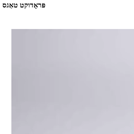
פּראָדוקט טאַגס