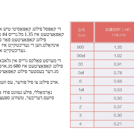
פילונג קאַפּאַציטעט פֿאַר 
אינהאַלט.ווען די געדיכטקייַט איז ב
געדיכטקייַט איז קלענערער און די פּודער איז ביגער, פילונג קאַפּאַציטעט איז קלענערער.
מג.דער בעסטער פילונג קאַפּאַציטע
אויב פילונג צו פיל פּודער, עס וועט לאָזן קאַפּסל ווערן אַ ניט-פארשפארט סיטואַציע און אינהאַלט ליקאַדזש.
נאָרמאַללי, פילע געזונט פודז א