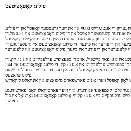
פילונג קאַפּאַציטעט
די קאַפּסל פילונג קאַפּאַסיטי טיש איז געוויזן ווי אונטן.גרייס #000 איז אונדזער גרעסטער קאַפּסל און די פילונג
קאַפּאַציטעט איז 1.35 מל.גרייס #4 איז אונדזער קלענסטער קאַפּסל און די פילונג קאַפּאַציטעט איז 0.21 מל.די
פאַרשידענע גרייס פון קאַפּסאַלז דעפּענדס אויף די געדיכטקייַט פון קאַפּסל
יגער און די פּודער איז פיינער, די פילונג קאַפּאַציטעט איז גרעסער.ווען די
די מערסט פאָלקס גרייס אין גלאבאלע איז # 0, פֿאַר בייַשפּיל, אויב די ספּעציפיש ערלעכקייט איז 1 ג / קק, די
פילונג קאַפּאַציטעט איז 680 מג.אויב די ספּעציפיש ערלעכקייט איז 0.8 ג / קק, די פילונג קאַפּאַציטעט איז 544
ט ריקווייערז פּאַסיק קאַפּסל גרייס אין סדר צו דורכפירן סמודלי בעשאַס
פילונג פּראָצעס.
ַנטהאַלטן קאַמפּאַונד פּאַודערז, אַזוי זייער פּאַרטיקאַלז האָבן פאַרשידענע
סיזעס.דעריבער, טשוזינג ספּעציפיש ערלעכקייט ביי 0.8 ג / קק ווי אַ פילונג קאַפּאַציטעט נאָרמאַל איז פיל
סאַפער.