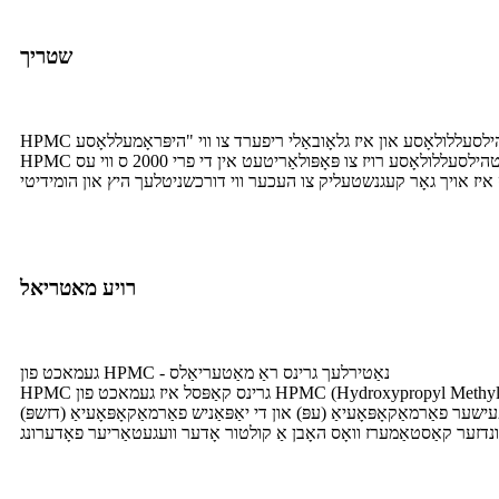
שטריך
HPMC איז דערייווד פון פאַבריק סעליאַלאָוס און איז געווען איינער פון די ערשטע אַלטערנאַטיוועס בנימצא פֿאַר וועדזשאַטעריאַנז.הידראָקסיפּראָפּיל מעטהילסעללולאָסע רויז צו פּאָפּולאַריטעט אין די פרי 2000 ס ווי עס
רויע מאטריאל
געמאכט פון HPMC - נאַטירלעך גרינס ראַ מאַטעריאַלס
HPMC גרינס קאַפּסל איז געמאכט פון HPMC (Hydroxypropyl Methylcellulose), וואָס איז דערייווד פון די סאָסנע בוים סעליאַלאָוס.HPMC איז באוויליקט ווי "אַלגעמיין אנערקענט ווי זיכער" (GRAS) דורך די יו. עס.
די יאַפּאַניש פאַרמאַקאָפּאָעיאַ (דזשפּ), HPMC האט אַלע געשריבן ווי אַ וויידלי געוויינט רוי מאַטעריאַל פֿאַר פאַרמאַסוטיקאַלז און ביילאגעס.עס