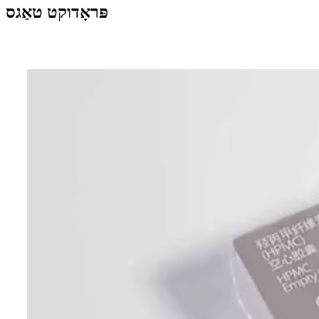
פּראָדוקט טאַגס