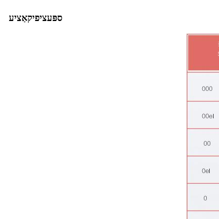
ספּעציפיקאַציע