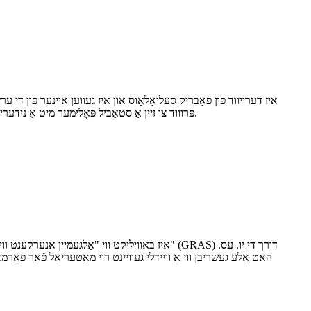
פּרוווד צו זיין אַ סטאַביל פּאָלימער מיט אַ נידעריק נעץ אינהאַלט וואָס מאכט עס פּאַסיק פֿאַר נעץ-שפּירעוודיק ינגרידיאַנץ.עס איז אויך גאָר קעגנשטעליק צו העכער ווי דורכשניטלעך היץ און הומידיטי.