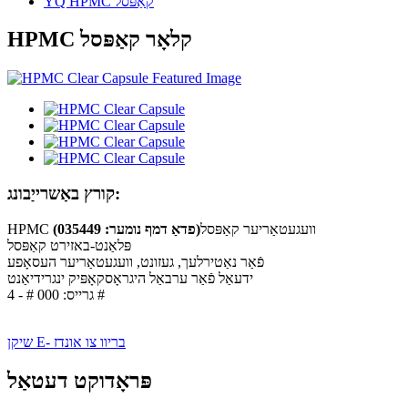
YQ HPMC קאַפּסל
HPMC קלאָר קאַפּסל
קורץ באַשרייַבונג:
HPMC וועגעטאַריער קאַפּסל
(פדאַ דמף נומער: 035449)
פּלאַנט-באזירט קאַפּסל
פֿאַר נאַטירלעך, געזונט, וועגעטאַריער העסאָפע
ידעאַל פֿאַר ערבאַל היגראָסקאָפּיק ינגרידיאַנט
גרייס: 000 # - 4 #
שיקן E- בריוו צו אונדז
פּראָדוקט דעטאַל