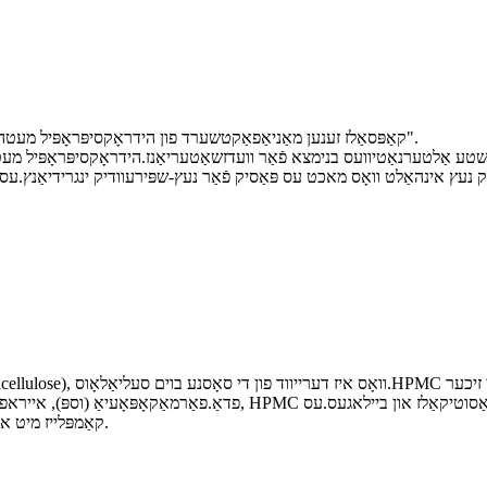
HPMC קאַפּסאַלז זענען מאַניאַפאַקטשערד פון הידראָקסיפּראָפּיל מעטהילסעללולאָסע און איז גלאָובאַלי ריפערד צו ווי "היפּראָמעללאָסע".
פדאַ.פאַרמאַקאָפּאָעיאַ (וספּ), אייראפעישער פאַרמאַקאָפּאָעיאַ (עפּ) און 
קאַמפּלייז מיט אונדזער קאַסטאַמערז וואָס האָבן אַ קולטור אָדער וועגעטאַריער פאָדערונג.