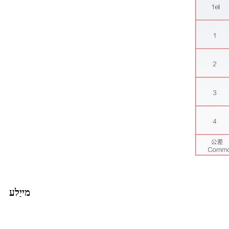
מייַלע