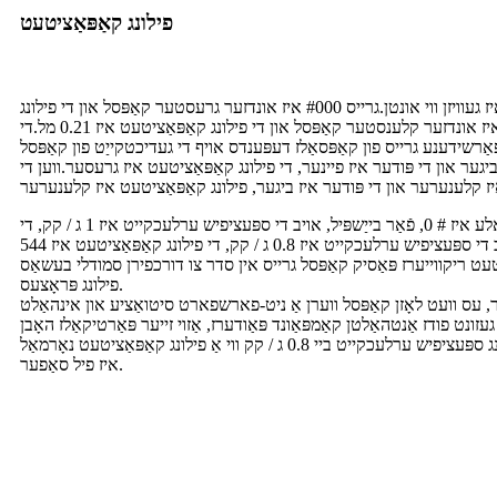
פילונג קאַפּאַציטעט
די קאַפּסל פילונג קאַפּאַסיטי טיש איז געוויזן ווי אונטן.גרייס #000 איז אונדזער גרעסטער קאַפּסל און די פילונג
קאַפּאַציטעט איז 1.35 מל.גרייס #4 איז אונדזער קלענסטער קאַפּסל און די פילונג קאַפּאַציטעט איז 0.21 מל.די
פאַרשידענע גרייס פון קאַפּסאַלז דעפּענדס אויף די געדיכטקייַט פון קאַפּסל
יגער און די פּודער איז פיינער, די פילונג קאַפּאַציטעט איז גרעסער.ווען די
די מערסט פאָלקס גרייס אין גלאבאלע איז # 0, פֿאַר בייַשפּיל, אויב די ספּעציפיש ערלעכקייט איז 1 ג / קק, די
פילונג קאַפּאַציטעט איז 680 מג.אויב די ספּעציפיש ערלעכקייט איז 0.8 ג / קק, די פילונג קאַפּאַציטעט איז 544
ט ריקווייערז פּאַסיק קאַפּסל גרייס אין סדר צו דורכפירן סמודלי בעשאַס
פילונג פּראָצעס.
ער, עס וועט לאָזן קאַפּסל ווערן אַ ניט-פארשפארט סיטואַציע און אינהאַלט
זונט פודז אַנטהאַלטן קאַמפּאַונד פּאַודערז, אַזוי זייער פּאַרטיקאַלז האָבן
פאַרשידענע סיזעס.דעריבער, טשוזינג ספּעציפיש ערלעכקייט ביי 0.8 ג / קק ווי אַ פילונג קאַפּאַציטעט נאָרמאַל
איז פיל סאַפער.