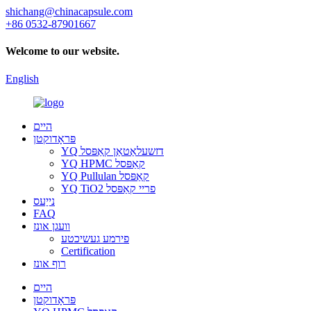
shichang@chinacapsule.com
+86 0532-87901667
Welcome to our website.
English
היים
פּראָדוקטן
YQ דזשעלאַטאַן קאַפּסל
YQ HPMC קאַפּסל
YQ Pullulan קאַפּסל
YQ TiO2 פריי קאַפּסל
נייַעס
FAQ
וועגן אונז
פירמע געשיכטע
Certification
רוף אונז
היים
פּראָדוקטן