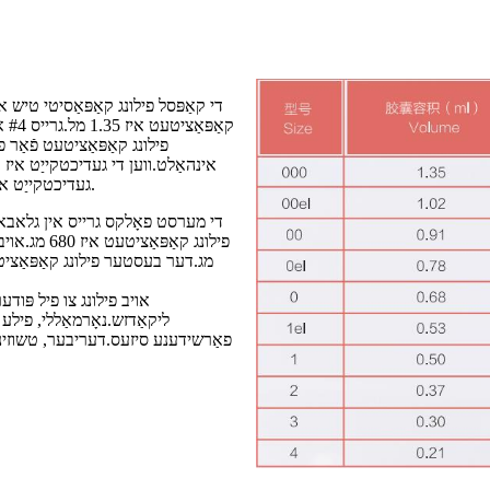
פילונג קאַפּאַציטעט פֿאַר 
אינהאַלט.ווען די געדיכטקייַט איז ב
געדיכטקייַט איז קלענערער און די פּודער איז ביגער, פילונג קאַפּאַציטעט איז קלענערער.
מג.דער בעסטער פילונג קאַפּאַציטע
אויב פילונג צו פיל פּוד
ליקאַדזש.נאָרמאַללי, פילע גע